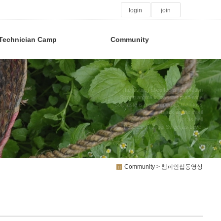
login
join
Technician Camp
Community
The instinct of coffee is temptation
Strong aroma is sweeter than wine
Soft taste is more rapurous than kiss
Black as the devil
Hot as hell
Pure as an angel Sweet as Love!
Community > 챔피언십동영상