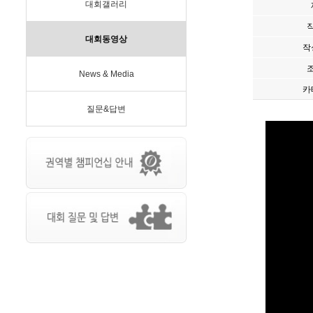
대회갤러리
대회동영상
작
News & Media
카
질문&답변