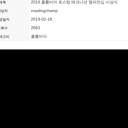
2019 콜롬비아 로스팅 테크니션 챔피언십 시상식
제목
roastingchamp
작성자
2019-02-18
성일자
2663
조회수
콜롬비아
테고리