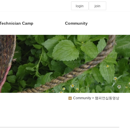
login
join
Technician Camp
Community
The instinct of coffee is temptation
Strong aroma is sweeter than wine
Soft taste is more rapurous than kiss
Black as the devil
Hot as hell
Pure as an angel Sweet as Love!
Community > 챔피언십동영상