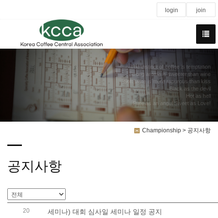
login
join
The instinct of coffee is temptation
Strong aroma is sweeter than wine
Soft taste is more rapurous than kiss
Black as the devil
Hot as hell
Pure as an angel Sweet as Love!
Championship > 공지사항
공지사항
20
세미나) 대회 심사일 세미나 일정 공지