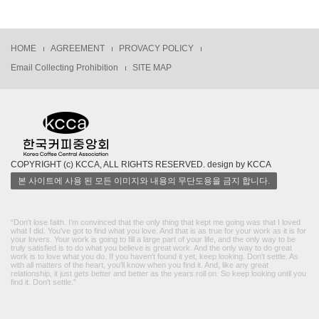
HOME
AGREEMENT
PROVACY POLICY
Email Collecting Prohibition
SITE MAP
COPYRIGHT (c) KCCA, ALL RIGHTS RESERVED. design by KCCA
본 사이트에 사용 된 모든 이미지와 내용의 무단도용을 금지 합니다.
“Don't lose faith. I'm convinced that the only thing that kept me going was that I loved
what I did. You've got to find what you love. And that is as true for your work as it is for
your lovers. Your work is going to fill a large part of your life, and the only way to be
truly satisfied is to do what you believe is great work. And the only way to do great
work is to love what you do. If you haven't found it yet, keep looking. Don't settle. As
with all matters of the heart, you'll know when you find it. And, like any great
relationship, it just gets better and better as the years roll on. So keep looking until you
find it. Don't settle.”