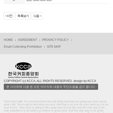
HOME
AGREEMENT
PROVACY POLICY
Email Collecting Prohibition
SITE MAP
COPYRIGHT (c) KCCA, ALL RIGHTS RESERVED. design by KCCA
본 사이트에 사용 된 모든 이미지와 내용의 무단도용을 금지 합니다.
“Don't lose faith. I'm convinced that the only thing that kept me going was that I loved
what I did. You've got to find what you love. And that is as true for your work as it is for
your lovers. Your work is going to fill a large part of your life, and the only way to be
truly satisfied is to do what you believe is great work. And the only way to do great