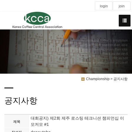
login
join
The instinct of coffee is temptation
Strong aroma is sweeter than wine
Soft taste is more rapurous than kiss
Black as the devil
Hot as hell
Pure as an angel Sweet as Love!
Championship > 공지사항
공지사항
대회공지) 제2회 제주 로스팅 테크니션 챔피언십 이
제목
모저모 #1