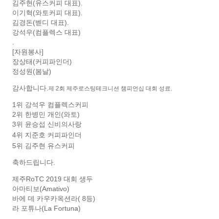
김주현(유스커피 대표).
이기혁(와토커피 대표).
김경돈(벧디 대표).
강석우(컴플렉스 대표)
.
[자원봉사]
장상태(커피파인더)
정성원(봄날)
감사합니다.
제 2회 제주로스팅테크니션 챔피언십 대회 성료.
1위 강석우 컴플렉스커피
2위 한병민 개인(와토)
3위 윤승섭 신비의사랑
4위 지준호 커피파인더
5위 김주현 유스커피
축하드립니다.
제주RoTC 2019 대회 생두
아마티보(Amativo)
바에 데 카우카옥션라( 8등)
라 포튜나(La Fortuna)