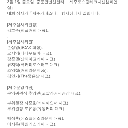
3월 1일 금요일. 중문컨벤션센터 「제주로스팅테크니션챔피언
십」
대회 심사가「제주카페스타」 행사장에서 열립니다.
.
[제주심사위원장]
강호준(피플커피 대표)..
.
[제주심사위원]
손상영(SCAK 회장).
오지영(다나우토바 대표).
강준권(산티아고커피 대표).
류지덕(류커피로스터즈 대표).
조영철(커피라운지55).
김인기(The좋은날 대표).
.
[제주운영위원]
운영위원장 추영민(코알라커피공장 대표).
부위원장 지준호(커피파인더 대표).
부위원장 조유동(유동커피 대표).
박정훈(에스프레소라운지 대표).
이지훈(하빌리스커피 대표).