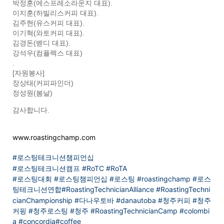
박정훈(에스프레소라운지 대표).
이지훈(하빌리스커피 대표).
김주현(유스커피 대표).
이기혁(와토커피 대표).
김경돈(벧디 대표).
강석우(컴플렉스 대표)
.
[자원봉사]
장상태(커피파인더)
정성원(봄날)
감사합니다.
www.roastingchamp.com
#로스팅테크니션챔피언십
#로스팅테크니션캠프
#RoTC
#RoTA
#로스팅대회
#로스팅챔피언십
#로스팅
#roastingchamp
#로스
팅테크니션연합
#RoastingTechnicianAlliance
#RoastingTechni
cianChampionship
#다나우토바
#danautoba
#청주커피
#청주
커핑
#청주로스팅
#청주
#RoastingTechnicianCamp
#colombi
a
#concordia
#coffee