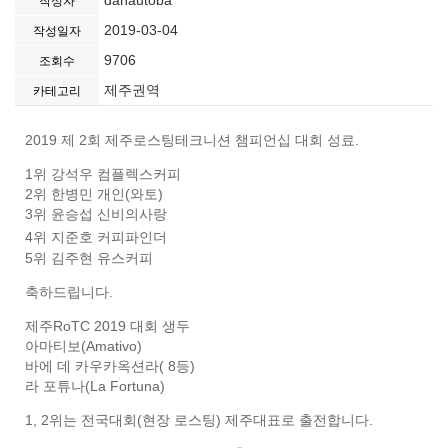
danautoba
작성자
2019-03-04
작성일자
9706
조회수
제주권역
카테고리
2019 제 2회 제주로스팅테크니션 챔피언십 대회 성료.
1위 강석우 컴플렉스커피
2위 한병민 개인(와토)
3위 윤승섭 신비의사랑
4위 지준호 커피파인더
5위 김주현 유스커피
축하드립니다.
제주RoTC 2019 대회 생두
아마티보(Amativo)
바에 데 카우카옥션라( 8등)
라 포튜나(La Fortuna)
1, 2위는 전국대회(현장 로스팅) 제주대표로 출전합니다.