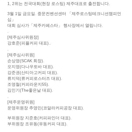
1, 2위는 전국대회(현장 로스팅) 제주대표로 출전합니다.
3월 1일 금요일. 중문컨벤션센터 「제주로스팅테크니션챔피언
십」
대회 심사가「제주카페스타」 행사장에서 열립니다.
.
[제주심사위원장]
강호준(피플커피 대표)..
.
[제주심사위원]
손상영(SCAK 회장).
오지영(다나우토바 대표).
강준권(산티아고커피 대표).
류지덕(류커피로스터즈 대표).
조영철(커피라운지55).
김인기(The좋은날 대표).
.
[제주운영위원]
운영위원장 추영민(코알라커피공장 대표).
부위원장 지준호(커피파인더 대표).
부위원장 조유동(유동커피 대표).