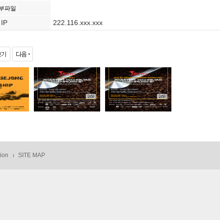
부파일
IP
222.116.xxx.xxx
tion
SITE MAP