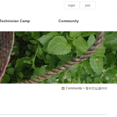
login
join
Technician Camp
Community
The instinct of coffee is temptation
Strong aroma is sweeter than wine
Soft taste is more rapurous than kiss
Black as the devil
Hot as hell
Pure as an angel Sweet as Love!
Community > 챔피언십갤러리