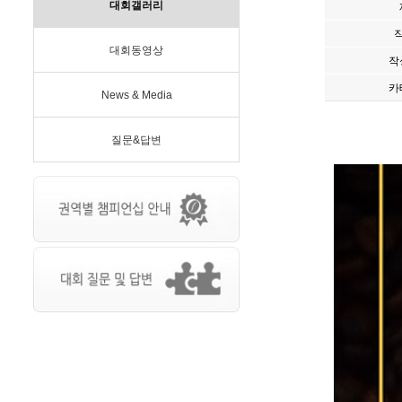
대회갤러리
대회동영상
작
카
News & Media
질문&답변