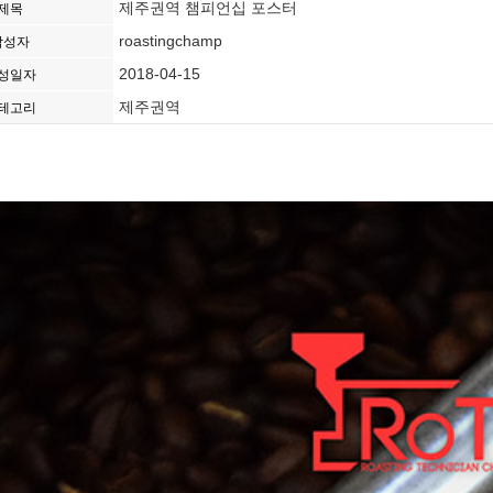
제주권역 챔피언십 포스터
제목
roastingchamp
작성자
2018-04-15
성일자
제주권역
테고리